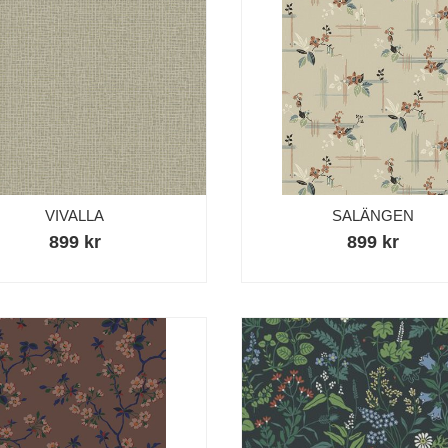
Handla för 8000 kr, vid ett köptillfälle, och få
proffspenslarna på köpet. (värde 903 kr)
Lägg till erbjudandet i kassan.
Stäng
VIVALLA
SALÄNGEN
899 kr
899 kr