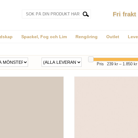
Fri frakt
dskap
Spackel, Fog och Lim
Rengöring
Outlet
Leve
Pris
239 kr
–
1.850 kr