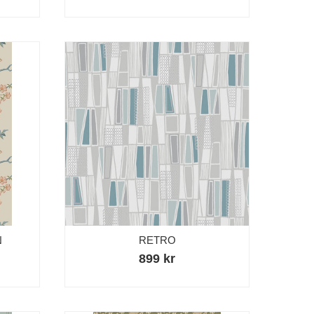
N
RETRO
899 kr