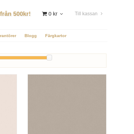
 från 500kr!
0 kr
Till kassan
Logga in
rantörer
Blogg
Färgkartor