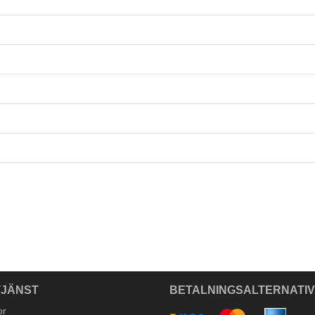
JÄNST
BETALNINGSALTERNATI
or