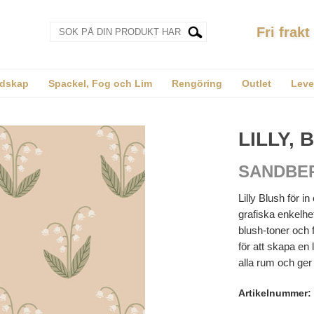
Fri frakt
dskap
Spackel, Fog och Lim
Rengöring
Outlet
Leve
LILLY, 
SANDBE
Lilly Blush för 
grafiska enkelhet
blush-toner och 
för att skapa en 
alla rum och ger
Artikelnummer: