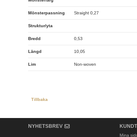
Mönsterfärg
Mönsterpassning
Straight 0,27
Struktur/yta
Bredd
0,53
Längd
10,05
Lim
Non-woven
Tillbaka
NYHETSBREV
KUNDT
Mina sid