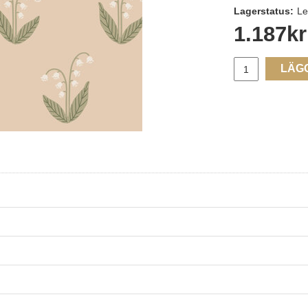
Lagerstatus:
Le
1.187
kr
LÄG