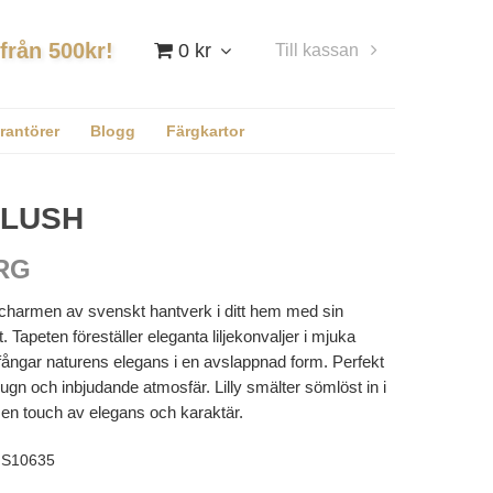
 från 500kr!
0 kr
Till kassan
Logga in
rantörer
Blogg
Färgkartor
BLUSH
RG
in charmen av svenskt hantverk i ditt hem med sin
. Tapeten föreställer eleganta liljekonvaljer i mjuka
fångar naturens elegans i en avslappnad form. Perfekt
lugn och inbjudande atmosfär. Lilly smälter sömlöst in i
 en touch av elegans och karaktär.
S10635