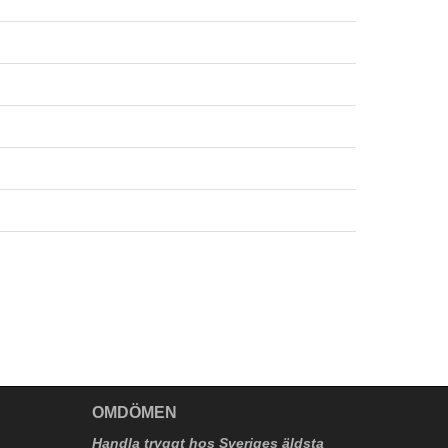
V
OMDÖMEN
Handla tryggt hos Sveriges äldsta