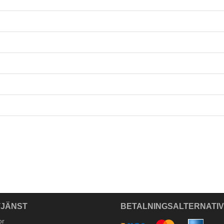
JÄNST
BETALNINGSALTERNATI
or