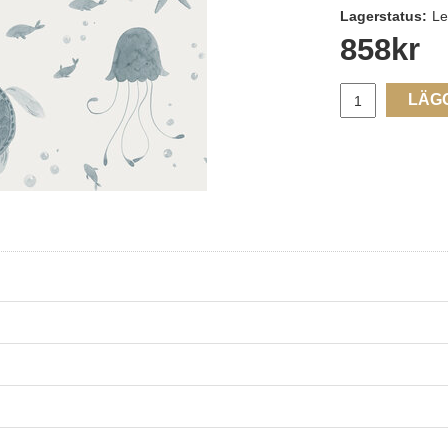
Lagerstatus:
Le
858
kr
LÄG