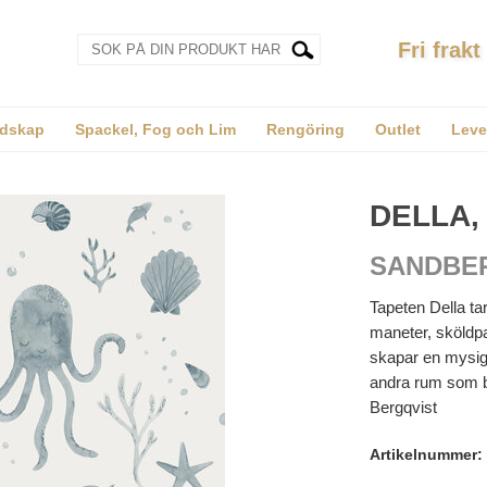
Fri frakt
dskap
Spackel, Fog och Lim
Rengöring
Outlet
Leve
DELLA,
SANDBE
Tapeten Della tar
maneter, sköldp
skapar en mysig 
andra rum som b
Bergqvist
Artikelnummer: