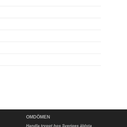
V
OMDÖMEN
Handla tryggt hos Sveriges äldsta