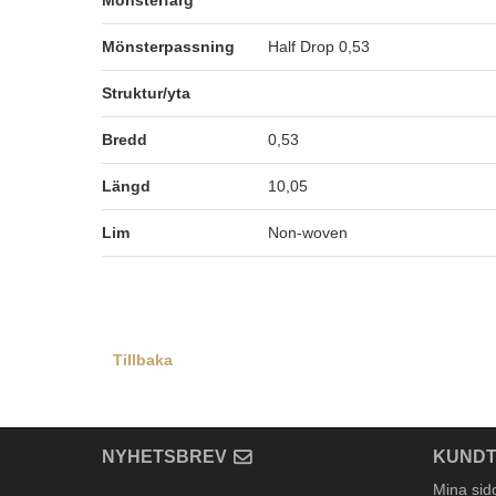
Mönsterfärg
Mönsterpassning
Half Drop 0,53
Struktur/yta
Bredd
0,53
Längd
10,05
Lim
Non-woven
Tillbaka
NYHETSBREV
KUNDT
Mina sid