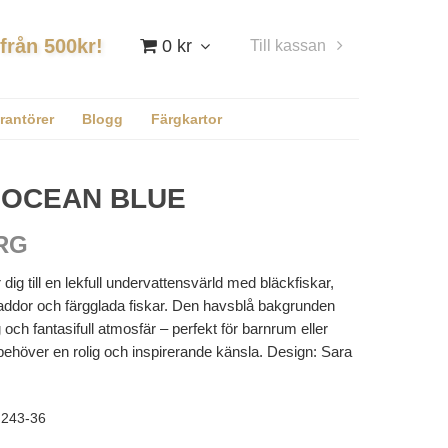
 från 500kr!
0 kr
Till kassan
Logga in
rantörer
Blogg
Färgkartor
 OCEAN BLUE
RG
 dig till en lekfull undervattensvärld med bläckfiskar,
addor och färgglada fiskar. Den havsblå bakgrunden
och fantasifull atmosfär – perfekt för barnrum eller
ehöver en rolig och inspirerande känsla. Design: Sara
243-36