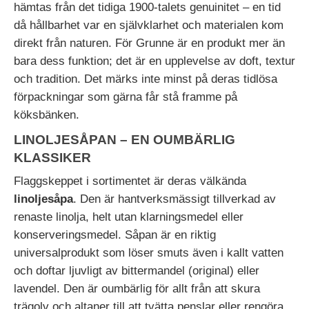
hämtas från det tidiga 1900-talets genuinitet – en tid
då hållbarhet var en självklarhet och materialen kom
direkt från naturen. För Grunne är en produkt mer än
bara dess funktion; det är en upplevelse av doft, textur
och tradition. Det märks inte minst på deras tidlösa
förpackningar som gärna får stå framme på
köksbänken.
LINOLJESÅPAN – EN OUMBÄRLIG
KLASSIKER
Flaggskeppet i sortimentet är deras välkända
linoljesåpa
. Den är hantverksmässigt tillverkad av
renaste linolja, helt utan klarningsmedel eller
konserveringsmedel. Såpan är en riktig
universalprodukt som löser smuts även i kallt vatten
och doftar ljuvligt av bittermandel (original) eller
lavendel. Den är oumbärlig för allt från att skura
trägolv och altaner till att tvätta penslar eller rengöra