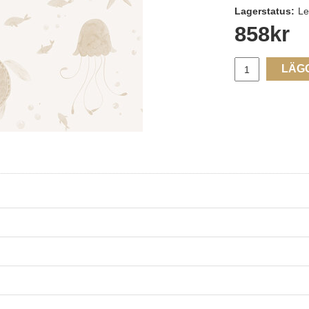
Lagerstatus:
Le
858
kr
LÄG