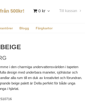
 från 500kr!
0 kr
Till kassan
Logga in
rantörer
Blogg
Färgkartor
 BEIGE
RG
rymme i den charmiga undervattensvärlden i tapeten
fulla design med underbara maneter, sjöhästar och
ndlar alla rum till en duk av kreativitet och förundran.
gnande beige palett är Della perfekt för både unga
ga i hjärtat.
S10716