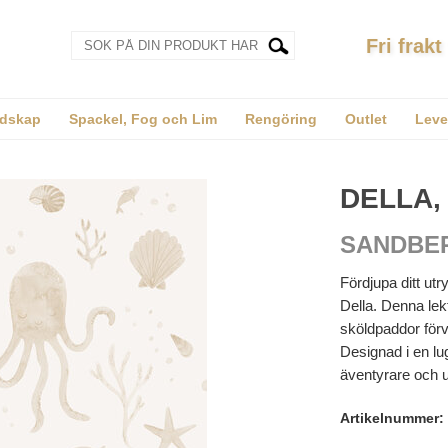
Fri frakt
dskap
Spackel, Fog och Lim
Rengöring
Outlet
Leve
DELLA,
SANDBE
Fördjupa ditt ut
Della. Denna lek
sköldpaddor förva
Designad i en lu
äventyrare och un
Artikelnummer: