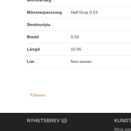
Mönsterfärg
Mönsterpassning
Half Drop 0,53
Struktur/yta
Bredd
0,53
Längd
10,05
Lim
Non-woven
Tillbaka
NYHETSBREV
KUNDT
Mina sid