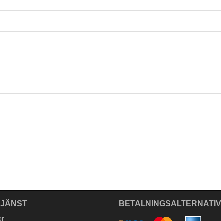
JÄNST
BETALNINGSALTERNATI
or