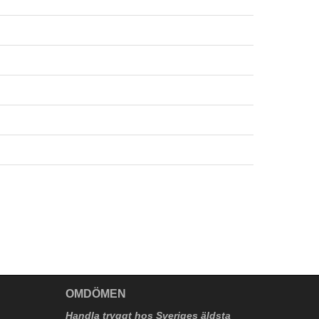
V
OMDÖMEN
Handla tryggt hos Sveriges äldsta