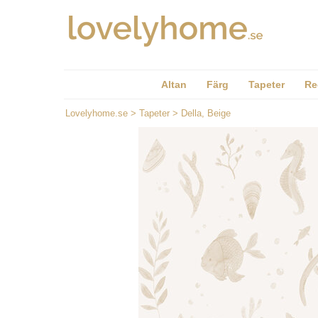
Altan
Färg
Tapeter
Re
Lovelyhome.se
>
Tapeter
>
Della, Beige