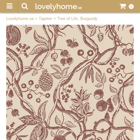
0
Lovelyhome.se
>
Tapeter
>
Tree of Life, Burgundy