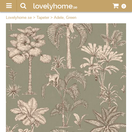
0
Lovelyhome.se
>
Tapeter
>
Adele, Green