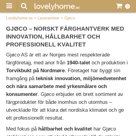
0
Lovelyhome.se
>
Leverantörer
>
Gjøco
GJØCO – NORSKT FÄRGHANTVERK MED
INNOVATION, HÅLLBARHET OCH
PROFESSIONELL KVALITET
Gjøco AS är ett av Norges mest respekterade
färgföretag, med anor från
1940-talet
och produktion i
Torvikbukt på Nordmøre
. Företaget har byggt sin
framgång på
teknisk innovation, miljömedvetenhet
och nära samarbete med yrkesmålare och
konsumenter
. Gjøco erbjuder ett brett sortiment av
färgprodukter för både inomhus och utomhus –
utvecklade för att klara det nordiska klimatet och ge
ett professionellt resultat.
Med fokus på
hållbarhet och kvalitet
har Gjøco