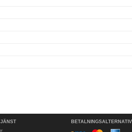
JÄNST
BETALNINGSALTERNATI
or