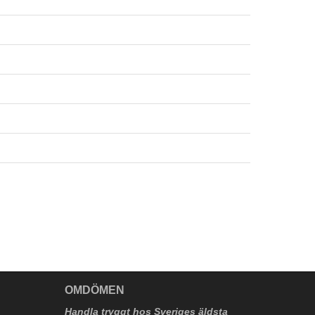
V
OMDÖMEN
Handla tryggt hos Sveriges äldsta