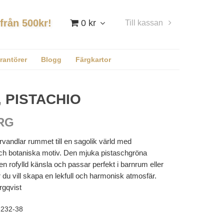
 från 500kr!
0 kr
Till kassan
Logga in
rantörer
Blogg
Färgkartor
, PISTACHIO
RG
örvandlar rummet till en sagolik värld med
ch botaniska motiv. Den mjuka pistaschgröna
n rofylld känsla och passar perfekt i barnrum eller
r du vill skapa en lekfull och harmonisk atmosfär.
rgqvist
232-38