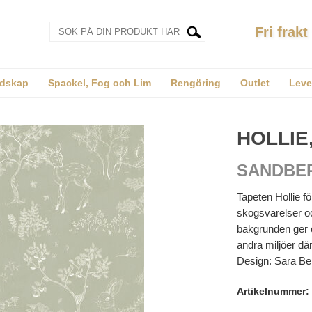
Fri frakt
dskap
Spackel, Fog och Lim
Rengöring
Outlet
Leve
HOLLIE
SANDBE
Tapeten Hollie f
skogsvarelser o
bakgrunden ger e
andra miljöer dä
Design: Sara Be
Artikelnummer: