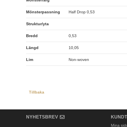
Mönsterfärg
Mönsterpassning
Half Drop 0,53
Struktur/yta
Bredd
0,53
Längd
10,05
Lim
Non-woven
Tillbaka
NYHETSBREV
KUNDT
Mina sid