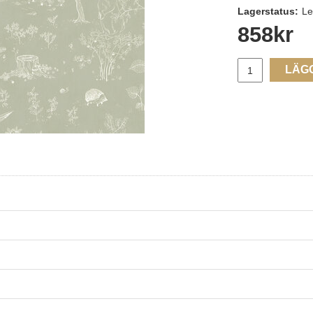
Lagerstatus:
Le
858
kr
LÄG