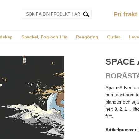
Fri frakt
dskap
Spackel, Fog och Lim
Rengöring
Outlet
Leve
SPACE
BORÅST
Space Adventure 
barntapet som fö
planeter och stj
ner: 3, 2, 1… lif
fritt.
Artikelnummer: