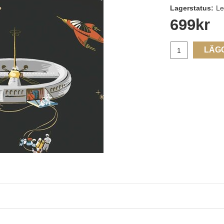
Lagerstatus:
Le
699
kr
LÄG