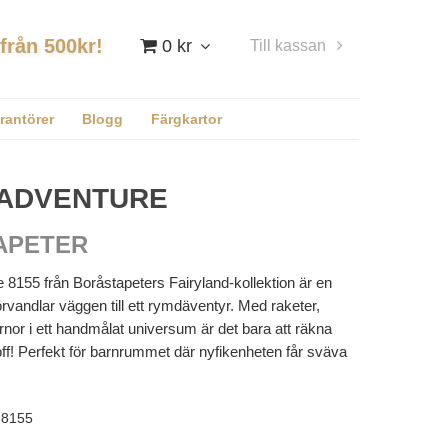
 från 500kr!
0 kr
Till kassan
Logga in
rantörer
Blogg
Färgkartor
 ADVENTURE
APETER
8155 från Boråstapeters Fairyland-kollektion är en
rvandlar väggen till ett rymdäventyr. Med raketer,
ärnor i ett handmålat universum är det bara att räkna
toff! Perfekt för barnrummet där nyfikenheten får sväva
8155