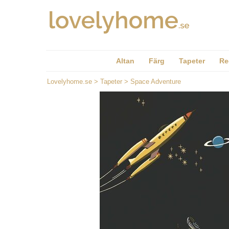
Altan
Färg
Tapeter
Re
Lovelyhome.se
>
Tapeter
>
Space Adventure