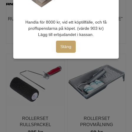
RUNDPENSEL 25 MM TRÄ
RUNDPENSEL "BÄTTRE"
Handla för 8000 kr, vid ett köptillfälle, och få
FSC®
proffspenslarna på köpet. (värde 903 kr)
96 kr
87 kr
Lägg till erbjudandet i kassan.
107 kr
97 kr
Stäng
ROLLERSET
ROLLERSET
RULLSPACKEL
PROVMÅLNING