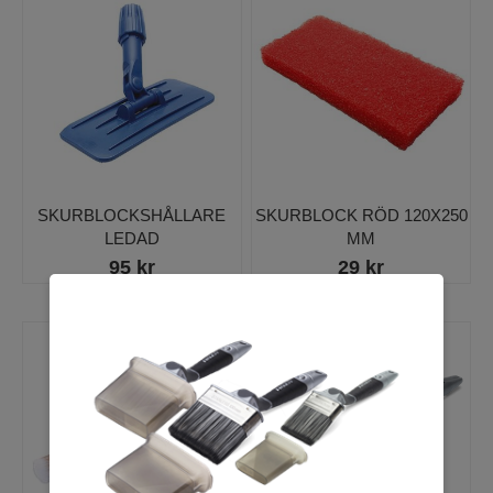
SKURBLOCKSHÅLLARE
SKURBLOCK RÖD 120X250
LEDAD
MM
95 kr
29 kr