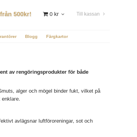
 från 500kr!
0 kr
Till kassan
Logga in
rantörer
Blogg
Färgkartor
iment av rengöringsprodukter för både
Smuts, alger och mögel binder fukt, vilket på
 enklare.
ektivt avlägsnar luftföroreningar, sot och