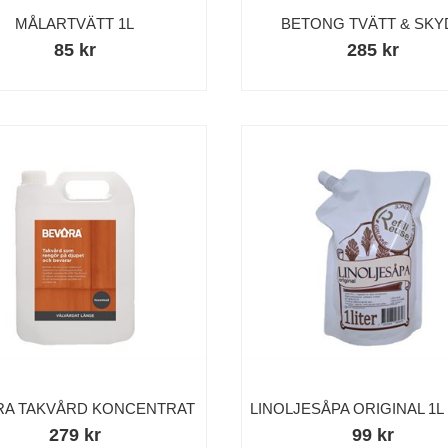
MÅLARTVÄTT 1L
BETONG TVÄTT & SKY
85 kr
285 kr
Handla för 8000 kr, vid ett köptillfälle, och få
proffspenslarna på köpet. (värde 903 kr)
Lägg till erbjudandet i kassan.
Stäng
RA TAKVÅRD KONCENTRAT
LINOLJESÅPA ORIGINAL 1L 
279 kr
99 kr