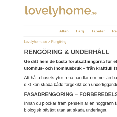
Altan
Färg
Tapeter
Re
Lovelyhome.se
>
Rengöring
RENGÖRING & UNDERHÅLL
Ge ditt hem de bästa förutsättningarna för e
utomhus- och inomhusbruk – från kraftfull fa
Att hålla husets ytor rena handlar om mer än bar
sikt kan skada både färgskikt och underliggande
FASADRENGÖRING – FÖRBEREDEL
Innan du plockar fram penseln är en noggrann fas
biologisk påväxt utan att skada underlaget.