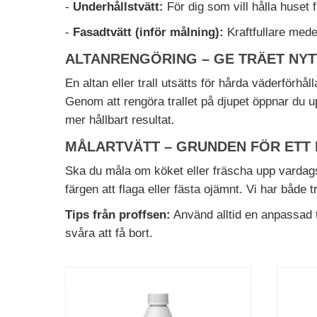
-
Underhållstvätt:
För dig som vill hålla huset 
-
Fasadtvätt (inför målning):
Kraftfullare mede
ALTANRENGÖRING – GE TRÄET NYT
En altan eller trall utsätts för hårda väderförh
Genom att rengöra trallet på djupet öppnar du upp
mer hållbart resultat.
MÅLARTVÄTT – GRUNDEN FÖR ETT
Ska du måla om köket eller fräscha upp vardags
färgen att flaga eller fästa ojämnt. Vi har både
Tips från proffsen:
Använd alltid en anpassad t
svåra att få bort.