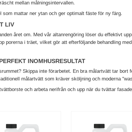
fräscht mellan målningsintervallen.
l som mattar ner ytan och ger optimalt fäste för ny färg.
T LIV
ållanden året om. Med vår altanrengöring löser du effektivt u
 porerna i träet, vilket gör att efterföljande behandling med a
 PERFEKT INOMHUSRESULTAT
rummet? Skippa inte förarbetet. En bra målartvätt tar bort 
 traditionell målartvätt som kräver sköljning och moderna "wa
vättborste och arbeta nerifrån och upp när du tvättar fasade