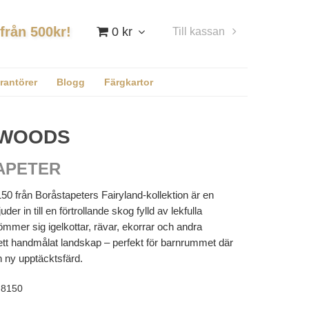
 från 500kr!
0 kr
Till kassan
Logga in
rantörer
Blogg
Färgkartor
 WOODS
APETER
 från Boråstapeters Fairyland-kollektion är en
er in till en förtrollande skog fylld av lekfulla
mmer sig igelkottar, rävar, ekorrar och andra
ett handmålat landskap – perfekt för barnrummet där
n ny upptäcktsfärd.
8150