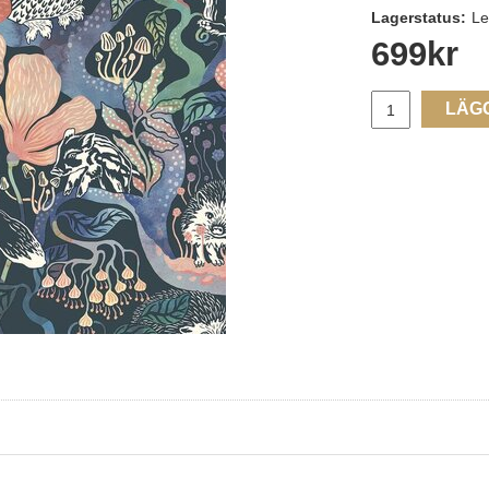
Lagerstatus:
Le
699
kr
LÄG