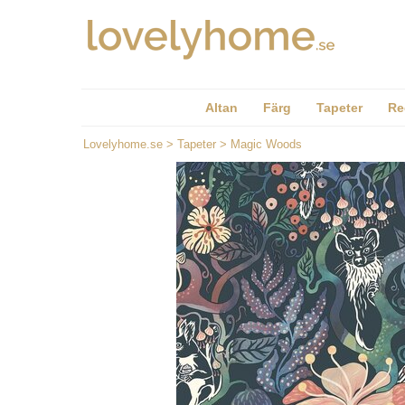
Altan
Färg
Tapeter
Re
Lovelyhome.se
>
Tapeter
>
Magic Woods