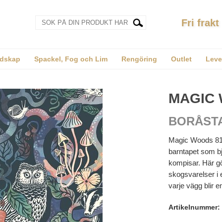
Fri frakt
dskap
Spackel, Fog och Lim
Rengöring
Outlet
Leve
MAGIC
BORÅST
Magic Woods 8150
barntapet som bjud
kompisar. Här gö
skogsvarelser i 
varje vägg blir e
Artikelnummer: