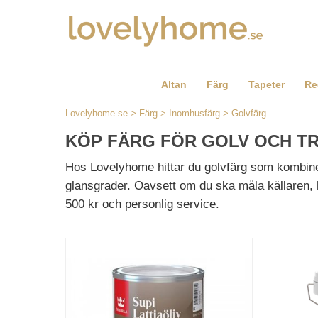
Altan
Färg
Tapeter
Re
Lovelyhome.se
>
Färg
>
Inomhusfärg
>
Golvfärg
KÖP FÄRG FÖR GOLV OCH T
Hos Lovelyhome hittar du golvfärg som kombiner
glansgrader. Oavsett om du ska måla källaren, h
500 kr och personlig service.