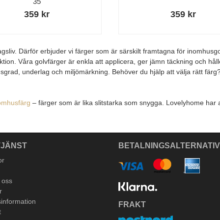
35
359 kr
359 kr
sliv. Därför erbjuder vi färger som är särskilt framtagna för inomhusgol
ktion. Våra golvfärger är enkla att applicera, ger jämn täckning och håll
nsgrad, underlag och miljömärkning. Behöver du hjälp att välja rätt färg
omhusfärg
– färger som är lika slitstarka som snygga. Lovelyhome har all
JÄNST
BETALNINGSALTERNATI
or
 oss
r
information
FRAKT
t