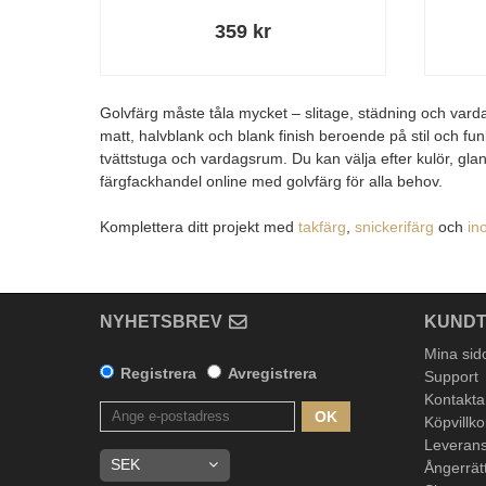
359 kr
Golvfärg måste tåla mycket – slitage, städning och vardag
matt, halvblank och blank finish beroende på stil och fun
tvättstuga och vardagsrum. Du kan välja efter kulör, gla
färgfackhandel online med golvfärg för alla behov.
Komplettera ditt projekt med
takfärg
,
snickerifärg
och
in
NYHETSBREV
KUNDT
Mina sid
Registrera
Avregistrera
Support
Kontakta
OK
Köpvillko
Leverans
Ångerrät