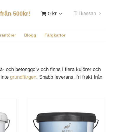
 från 500kr!
0 kr
Till kassan
Logga in
rantörer
Blogg
Färgkartor
- och betonggolv och finns i flera kulörer och
 inte
grundfärgen
. Snabb leverans, fri frakt från