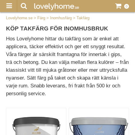
0
Lovelyhome.se
>
Färg
>
Inomhusfärg
>
Takfärg
KÖP TAKFÄRG FÖR INOMHUSBRUK
Hos Lovelyhome hittar du takfärg som är enkel att
applicera, täcker effektivt och ger ett snyggt resultat.
Våra färger är särskilt framtagna för innertak i gips,
trä och betong. Du kan välja mellan flera kulörer – från
klassiskt vitt till mjuka gråtoner eller mer uttrycksfulla
nyanser. Sätt färg på taket och skapa rätt känsla i
varje rum. Snabb leverans, fri frakt från 500 kr och
personlig service.