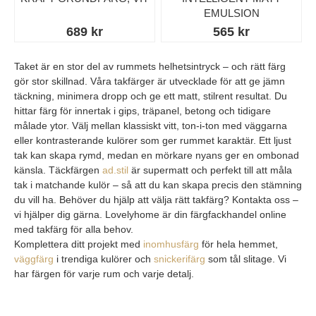
EMULSION
689 kr
565 kr
Taket är en stor del av rummets helhetsintryck – och rätt färg
gör stor skillnad. Våra takfärger är utvecklade för att ge jämn
täckning, minimera dropp och ge ett matt, stilrent resultat. Du
hittar färg för innertak i gips, träpanel, betong och tidigare
målade ytor. Välj mellan klassiskt vitt, ton-i-ton med väggarna
eller kontrasterande kulörer som ger rummet karaktär. Ett ljust
tak kan skapa rymd, medan en mörkare nyans ger en ombonad
känsla. Täckfärgen
ad.stil
är supermatt och perfekt till att måla
tak i matchande kulör – så att du kan skapa precis den stämning
du vill ha. Behöver du hjälp att välja rätt takfärg? Kontakta oss –
vi hjälper dig gärna. Lovelyhome är din färgfackhandel online
med takfärg för alla behov.
Komplettera ditt projekt med
inomhusfärg
för hela hemmet,
väggfärg
i trendiga kulörer och
snickerifärg
som tål slitage. Vi
har färgen för varje rum och varje detalj.