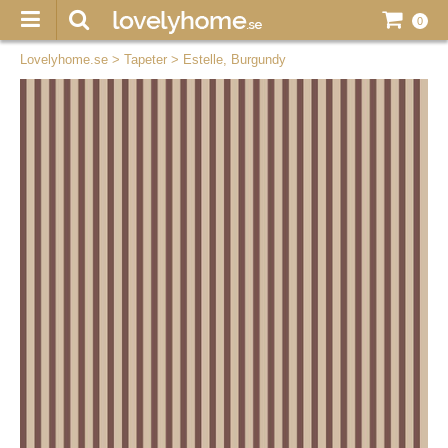
0
Lovelyhome.se
>
Tapeter
>
Estelle, Burgundy