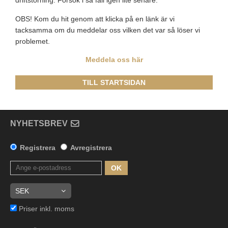
driftstörning. Försök i så fall igen lite senare.
OBS! Kom du hit genom att klicka på en länk är vi
tacksamma om du meddelar oss vilken det var så löser vi
problemet.
Meddela oss här
TILL STARTSIDAN
NYHETSBREV
Registrera
Avregistrera
OK
Priser inkl. moms