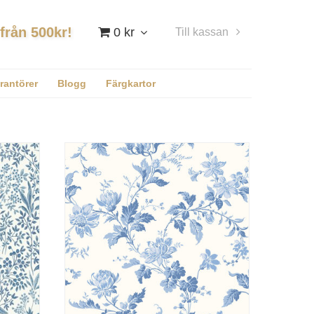
 från 500kr!
0 kr
Till kassan
Logga in
rantörer
Blogg
Färgkartor