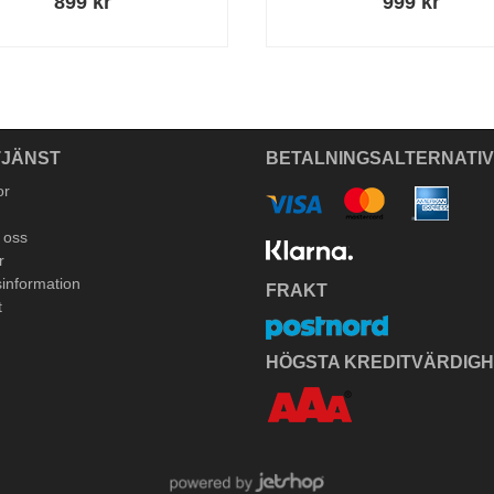
899 kr
999 kr
JÄNST
BETALNINGSALTERNATI
or
 oss
r
information
FRAKT
t
HÖGSTA KREDITVÄRDIG