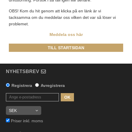
driftstörning. Försök i så fall igen lite senare.
OBS! Kom du hit genom att klicka på en länk är vi
tacksamma om du meddelar oss vilken det var så löser vi
problemet.
Meddela oss här
TILL STARTSIDAN
NYHETSBREV
Registrera
Avregistrera
OK
Priser inkl. moms