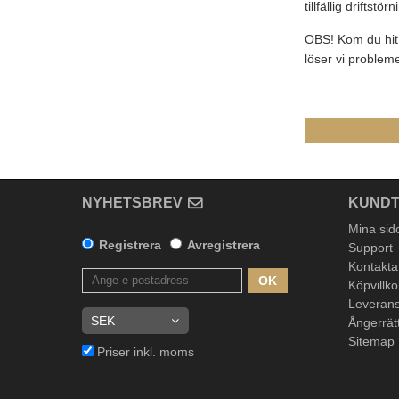
tillfällig driftstö
OBS! Kom du hit 
löser vi probleme
NYHETSBREV
KUNDT
Mina sid
Registrera
Avregistrera
Support
Kontakta
OK
Köpvillko
Leverans
Ångerrät
Sitemap
Priser inkl. moms