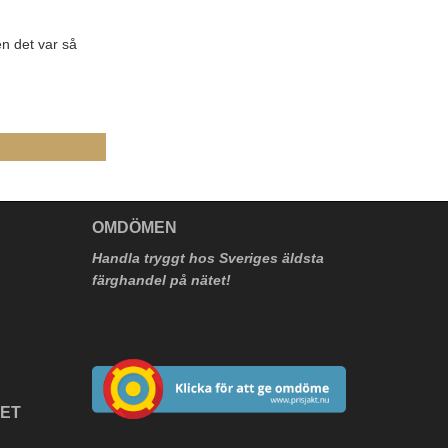
n det var så
V
OMDÖMEN
Handla tryggt hos Sveriges äldsta
färghandel på nätet!
HET