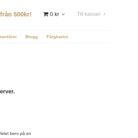
 från 500kr!
0 kr
Till kassan
Logga in
rantörer
Blogg
Färgkartor
erver.
felet bero på en