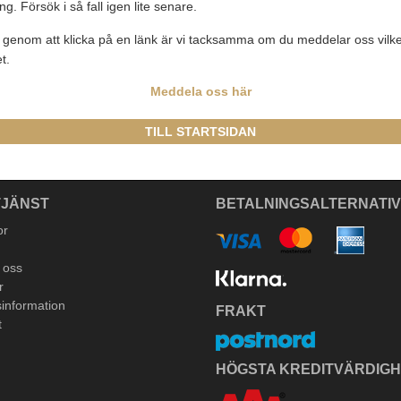
rning. Försök i så fall igen lite senare.
genom att klicka på en länk är vi tacksamma om du meddelar oss vilke
t.
Meddela oss här
TILL STARTSIDAN
JÄNST
BETALNINGSALTERNATI
or
 oss
r
information
FRAKT
t
HÖGSTA KREDITVÄRDIG