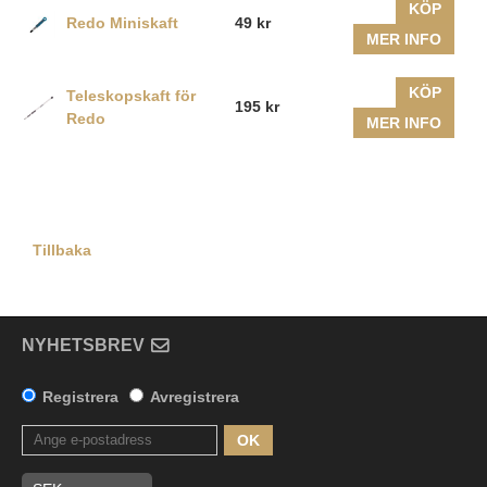
KÖP
Redo Miniskaft
49 kr
MER INFO
KÖP
Teleskopskaft för
195 kr
Redo
MER INFO
Tillbaka
NYHETSBREV
Registrera
Avregistrera
OK