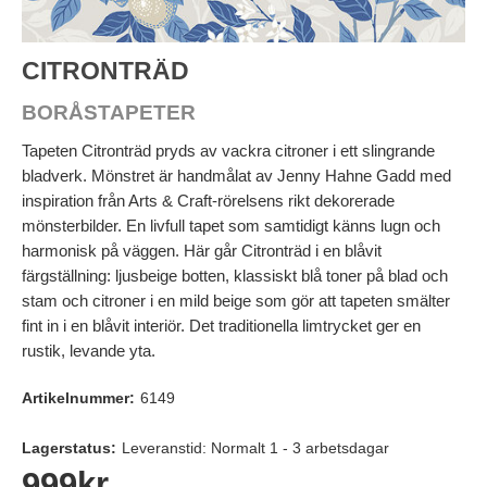
CITRONTRÄD
BORÅSTAPETER
Tapeten Citronträd pryds av vackra citroner i ett slingrande
bladverk. Mönstret är handmålat av Jenny Hahne Gadd med
inspiration från Arts & Craft-rörelsens rikt dekorerade
mönsterbilder. En livfull tapet som samtidigt känns lugn och
harmonisk på väggen. Här går Citronträd i en blåvit
färgställning: ljusbeige botten, klassiskt blå toner på blad och
stam och citroner i en mild beige som gör att tapeten smälter
fint in i en blåvit interiör. Det traditionella limtrycket ger en
rustik, levande yta.
Artikelnummer:
6149
Lagerstatus:
Leveranstid: Normalt 1 - 3 arbetsdagar
999
kr