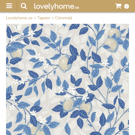
0
Lovelyhome.se
>
Tapeter
>
Citronträd