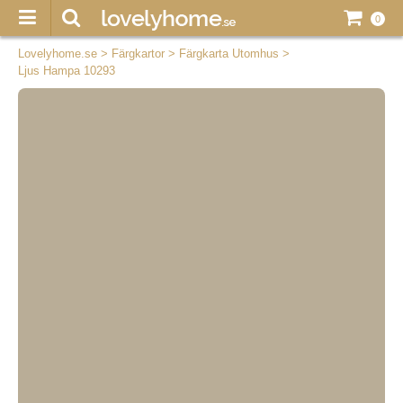
0
Lovelyhome.se
>
Färgkartor
>
Färgkarta Utomhus
>
Ljus Hampa 10293