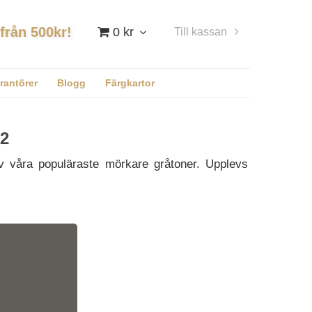
 från 500kr!
0 kr
Till kassan
Logga in
rantörer
Blogg
Färgkartor
2
av våra populäraste mörkare gråtoner. Upplevs