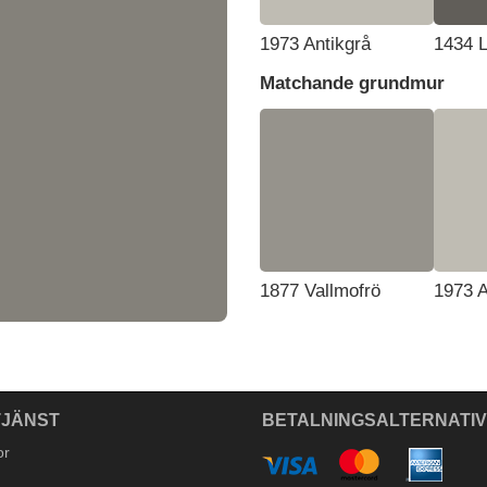
1973 Antikgrå
1434 
Matchande grundmur
1877 Vallmofrö
1973 A
JÄNST
BETALNINGSALTERNATI
or