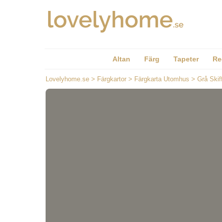
Altan
Färg
Tapeter
Re
Lovelyhome.se
>
Färgkartor
>
Färgkarta Utomhus
>
Grå Skif