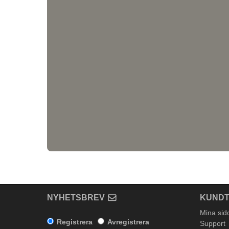
NYHETSBREV
KUNDT
Mina sid
Registrera
Avregistrera
Support