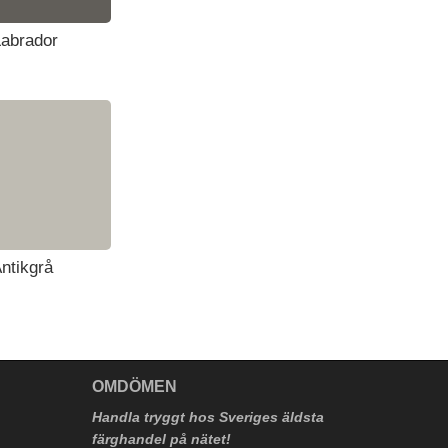
Labrador
ntikgrå
V
OMDÖMEN
Handla tryggt hos Sveriges äldsta
färghandel på nätet!