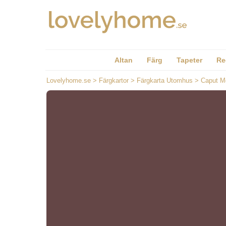
Altan
Färg
Tapeter
Re
Lovelyhome.se
>
Färgkartor
>
Färgkarta Utomhus
>
Caput M