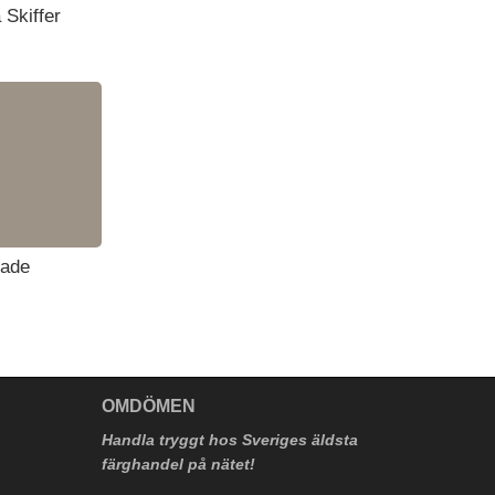
 Skiffer
hade
V
OMDÖMEN
Handla tryggt hos Sveriges äldsta
färghandel på nätet!