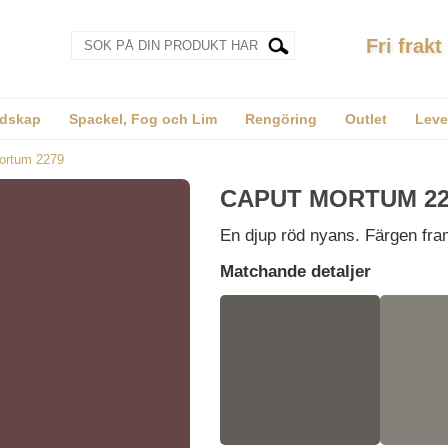
Fri frakt
dskap
Spackel, Fog och Lim
Rengöring
Outlet
Leve
ortum 2279
CAPUT MORTUM 22
En djup röd nyans. Färgen fr
Matchande detaljer