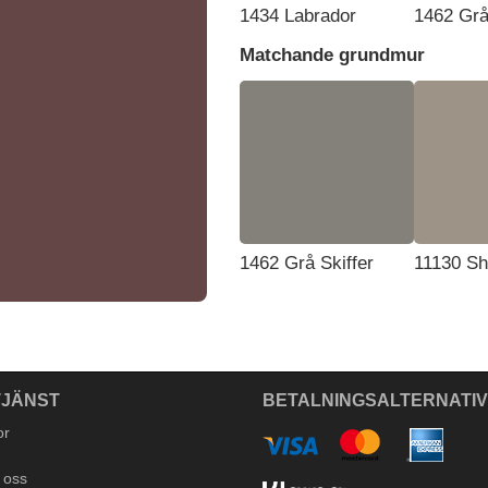
1434 Labrador
1462 Grå
Matchande grundmur
1462 Grå Skiffer
11130 S
JÄNST
BETALNINGSALTERNATI
or
 oss