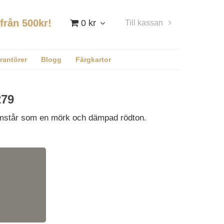
 från 500kr!
0 kr
Till kassan
Logga in
rantörer
Blogg
Färgkartor
79
amstår som en mörk och dämpad rödton.