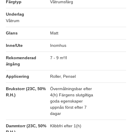
Färgtyp
Våtrumsfärg
Underlag
Våtrum
Glans
Matt
Inne/Ute
Inomhus
Rekomenderad
7 - 9 m²/l
åtgång
Applicering
Roller, Pensel
Brukstorr (23C, 50%
Övermålningsbar efter
R.H.)
4(h) Färgens slutgiltiga
goda egenskaper
uppnås först efter 7
dagar
Dammtorr (23C, 50%
Klibbfri efter 1(h)