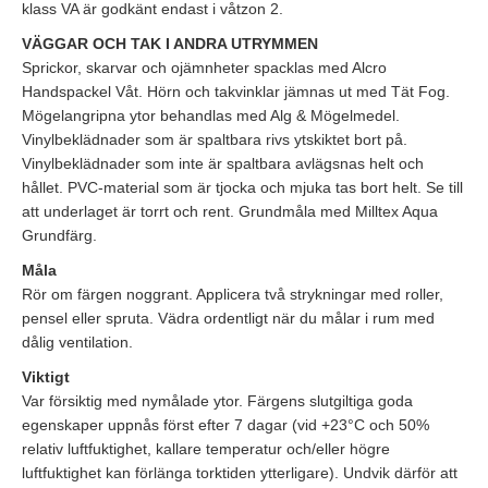
klass VA är godkänt endast i våtzon 2.
VÄGGAR OCH TAK I ANDRA UTRYMMEN
Sprickor, skarvar och ojämnheter spacklas med Alcro
Handspackel Våt. Hörn och takvinklar jämnas ut med Tät Fog.
Mögelangripna ytor behandlas med Alg & Mögelmedel.
Vinylbeklädnader som är spaltbara rivs ytskiktet bort på.
Vinylbeklädnader som inte är spaltbara avlägsnas helt och
hållet. PVC-material som är tjocka och mjuka tas bort helt. Se till
att underlaget är torrt och rent. Grundmåla med Milltex Aqua
Grundfärg.
Måla
Rör om färgen noggrant. Applicera två strykningar med roller,
pensel eller spruta. Vädra ordentligt när du målar i rum med
dålig ventilation.
Viktigt
Var försiktig med nymålade ytor. Färgens slutgiltiga goda
egenskaper uppnås först efter 7 dagar (vid +23°C och 50%
relativ luftfuktighet, kallare temperatur och/eller högre
luftfuktighet kan förlänga torktiden ytterligare). Undvik därför att