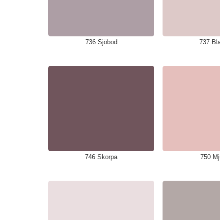
736 Sjöbod
737 Bla
746 Skorpa
750 Mj