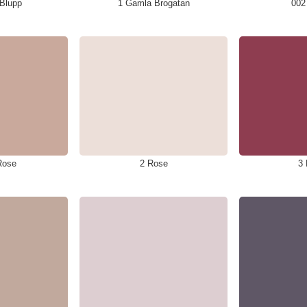
 Blupp
1 Gamla Brogatan
002
Rose
2 Rose
3 