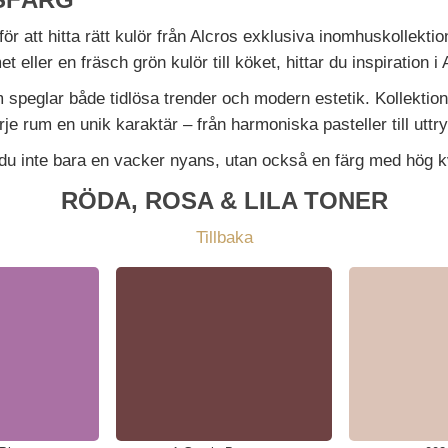
ör att hitta rätt kulör från Alcros exklusiva inomhuskollekt
ller en fräsch grön kulör till köket, hittar du inspiration i 
m speglar både tidlösa trender och modern estetik. Kollektio
e rum en unik karaktär – från harmoniska pasteller till uttry
 du inte bara en vacker nyans, utan också en färg med hög kv
RÖDA, ROSA & LILA TONER
Tillbaka