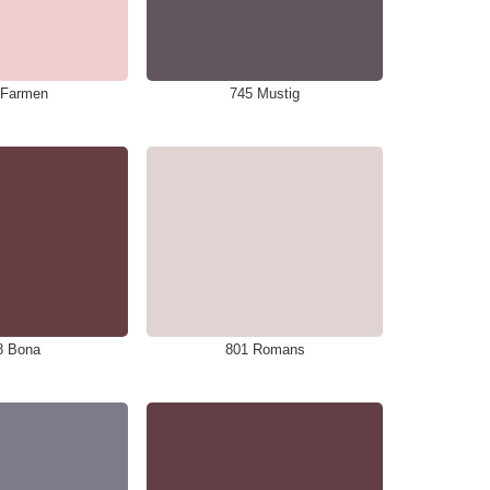
 Farmen
745 Mustig
8 Bona
801 Romans