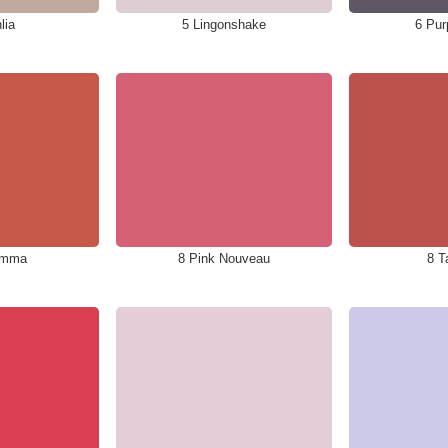
lia
5 Lingonshake
6 Pur
amma
8 Pink Nouveau
8 T