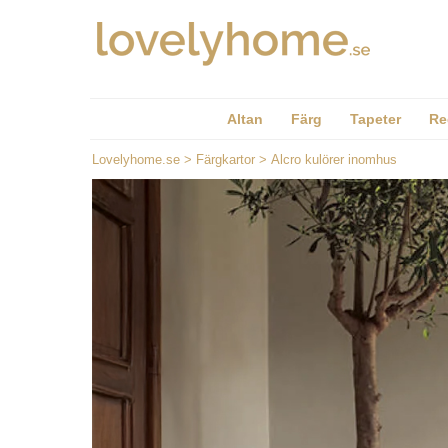
Altan
Färg
Tapeter
Re
Lovelyhome.se
>
Färgkartor
>
Alcro kulörer inomhus