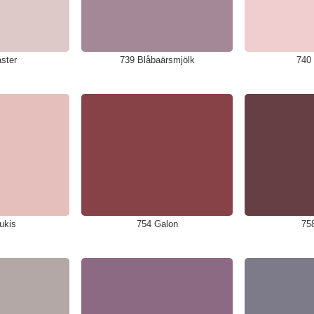
ster
739 Blåbaärsmjölk
740
ukis
754 Galon
75