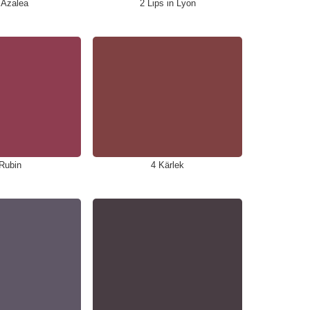
 Azalea
2 Lips in Lyon
Rubin
4 Kärlek