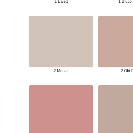
1 Balett
1 Blupp
2 Mohair
2 Old 