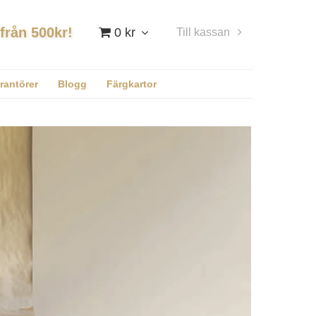
 från 500kr!
0 kr
Till kassan
Logga in
rantörer
Blogg
Färgkartor