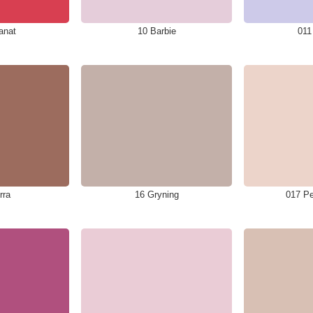
anat
10 Barbie
011
Handla för 8000 kr, vid ett köptillfälle, och få
proffspenslarna på köpet. (värde 903 kr)
Lägg till erbjudandet i kassan.
Stäng
rra
16 Gryning
017 Pe