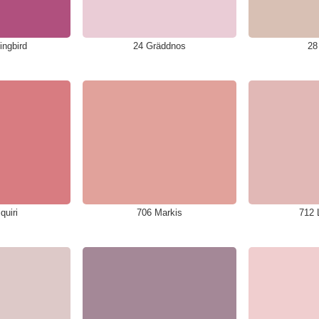
ngbird
24 Gräddnos
28
quiri
706 Markis
712 