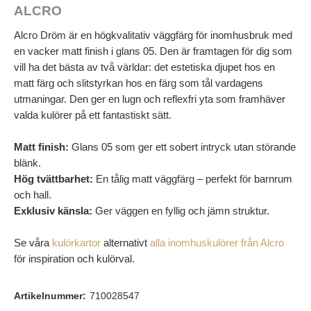
ALCRO
Alcro Dröm är en högkvalitativ väggfärg för inomhusbruk med
en vacker matt finish i glans 05. Den är framtagen för dig som
vill ha det bästa av två världar: det estetiska djupet hos en
matt färg och slitstyrkan hos en färg som tål vardagens
utmaningar. Den ger en lugn och reflexfri yta som framhäver
valda kulörer på ett fantastiskt sätt.
Matt finish:
Glans 05 som ger ett sobert intryck utan störande
blänk.
Hög tvättbarhet:
En tålig matt väggfärg – perfekt för barnrum
och hall.
Exklusiv känsla:
Ger väggen en fyllig och jämn struktur.
Se våra
kulörkartor
alternativt
alla inomhuskulörer från Alcro
för inspiration och kulörval.
Artikelnummer:
710028547