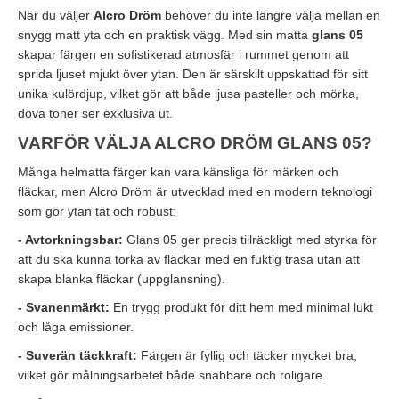
När du väljer
Alcro Dröm
behöver du inte längre välja mellan en
snygg matt yta och en praktisk vägg. Med sin matta
glans 05
skapar färgen en sofistikerad atmosfär i rummet genom att
sprida ljuset mjukt över ytan. Den är särskilt uppskattad för sitt
unika kulördjup, vilket gör att både ljusa pasteller och mörka,
dova toner ser exklusiva ut.
VARFÖR VÄLJA ALCRO DRÖM GLANS 05?
Många helmatta färger kan vara känsliga för märken och
fläckar, men Alcro Dröm är utvecklad med en modern teknologi
som gör ytan tät och robust:
- Avtorkningsbar:
Glans 05 ger precis tillräckligt med styrka för
att du ska kunna torka av fläckar med en fuktig trasa utan att
skapa blanka fläckar (uppglansning).
- Svanenmärkt:
En trygg produkt för ditt hem med minimal lukt
och låga emissioner.
- Suverän täckkraft:
Färgen är fyllig och täcker mycket bra,
vilket gör målningsarbetet både snabbare och roligare.