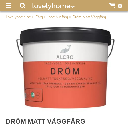
0
Lovelyhome.se
>
Färg
>
Inomhusfärg
>
Dröm Matt Väggfärg
DRÖM MATT VÄGGFÄRG