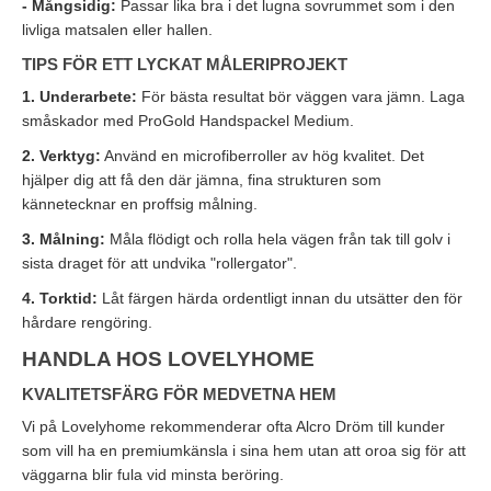
- Mångsidig:
Passar lika bra i det lugna sovrummet som i den
livliga matsalen eller hallen.
TIPS FÖR ETT LYCKAT MÅLERIPROJEKT
1. Underarbete:
För bästa resultat bör väggen vara jämn. Laga
småskador med ProGold Handspackel Medium.
2. Verktyg:
Använd en microfiberroller av hög kvalitet. Det
hjälper dig att få den där jämna, fina strukturen som
kännetecknar en proffsig målning.
3. Målning:
Måla flödigt och rolla hela vägen från tak till golv i
sista draget för att undvika "rollergator".
4. Torktid:
Låt färgen härda ordentligt innan du utsätter den för
hårdare rengöring.
HANDLA HOS LOVELYHOME
KVALITETSFÄRG FÖR MEDVETNA HEM
Vi på Lovelyhome rekommenderar ofta Alcro Dröm till kunder
som vill ha en premiumkänsla i sina hem utan att oroa sig för att
väggarna blir fula vid minsta beröring.