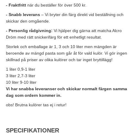
- Fraktfritt
när du beställer för över 500 kr.
- Snabb leverans
– Vi bryter din färg direkt vid beställning och
skickar den omgående.
- Personlig rådgivning:
Vi hjälper dig gärna att matcha Alcro
Dröm med rätt snickerifärg för ett enhetligt resultat.
Storlek och emballage är 1, 3 och 10 liter men mängden är
beroende av mängd pasta som går åt för vald kulör. Vi gör ingen
Handla för 8000 kr, vid ett köptillfälle, och få
proffspenslarna på köpet. (värde 903 kr)
skillnad på priser av olika kulörer och tar inget bryttillägg!
Lägg till erbjudandet i kassan.
1 liter 0,9-1 liter
3 liter 2,7-3 liter
Stäng
10 liter 9-10 liter
Vi har snabba leveranser och skickar normalt färgen samma
dag som ordern kommer in.
obs! Brutna kulörer tas ej i retur!
SPECIFIKATIONER