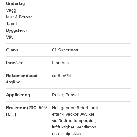
Underlag
Vägg
Mur & Betong
Tapet
Byggskivor
Väv
Glans
01 Supermatt
Inne/Ute
Inomhus
Rekomenderad
ca 8 m²/lit
åtgång
Applicering
Roller, Pensel
Brukstorr (23C, 50%
Helt genomhärdad först
R.H.)
efter 4 veckor. Avviker
vid ändrad temperatur,
luftfuktighet, ventilation
och filmtjocklek.