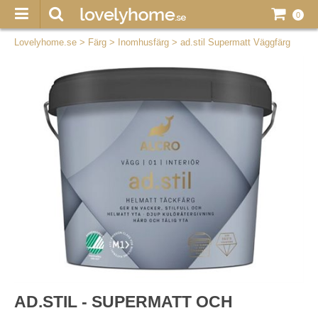
0
Lovelyhome.se
>
Färg
>
Inomhusfärg
>
ad.stil Supermatt Väggfärg
AD.STIL - SUPERMATT OCH