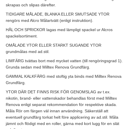
skrapas och slipas därefter.
TIDIGARE MÅLADE, BLANKA ELLER SMUTSADE YTOR
rengörs med Alcro Målartvätt (enligt instruktion).
HÅL OCH SPRICKOR lagas med lämpligt spackel ur Alcros
spackelsortiment.
OMÅLADE YTOR ELLER STARKT SUGANDE YTOR
grundmålas med ad.stil.
LIMFÄRG tvättas bort med mycket vatten (till rengöringsgrad 1).
Grunda sedan med Milltex Renova Grundfärg.
GAMMAL KALKFÄRG med stoftig yta binds med Milltex Renova
Grundfärg.
YTOR DÄR DET FINNS RISK FÖR GENOMSLAG av t.ex.
nikotin, brand- eller vattenskador behandlas först med Milltex
Renova enligt separat rekommendation för respektive skada.
Måla Rör om färgen väl innan användning. Säkerställ att
eventuell grundfärg torkat helt före applicering av ad.stil. Måla
jämnt och flödigt med en roller, gärna med kort lugg för en slät