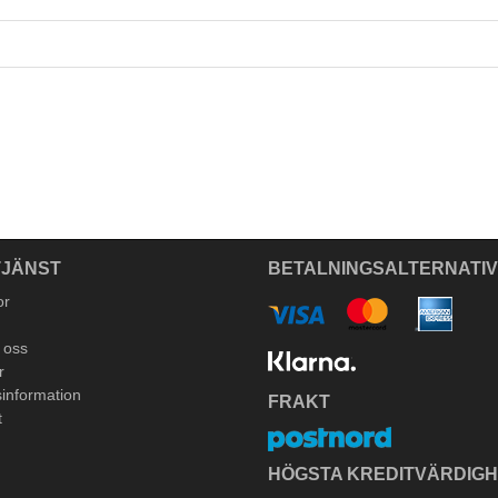
JÄNST
BETALNINGSALTERNATI
or
 oss
r
information
FRAKT
t
HÖGSTA KREDITVÄRDIG