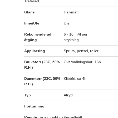
Träfasad
Glans
Halvmatt
Inne/Ute
Ute
Rekomenderad
6 - 10 m²/l per
åtgång
strykning
Applicering
Spruta, pensel, roller
Brukstorr (23C, 50%
Övermålningsbar: 16h
R.H.)
Dammtorr (23C, 50%
Klibbfri: ca 4h
R.H.)
Typ
Alkyd
Förtunning
Rengöring av verktyg
Penseltvätt