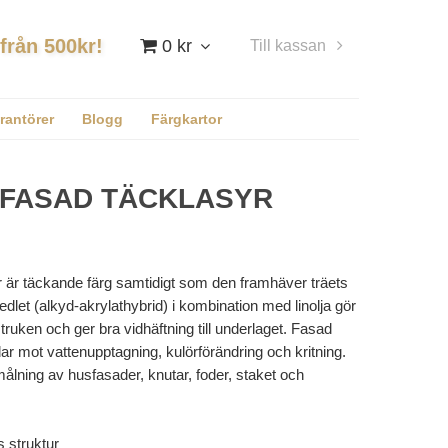
 från 500kr!
0 kr
Till kassan
Logga in
rantörer
Blogg
Färgkartor
 FASAD TÄCKLASYR
 är täckande färg samtidigt som den framhäver träets
edlet (alkyd-akrylathybrid) i kombination med linolja gör
tstruken och ger bra vidhäftning till underlaget. Fasad
r mot vattenupptagning, kulörförändring och kritning.
ålning av husfasader, knutar, foder, staket och
 struktur