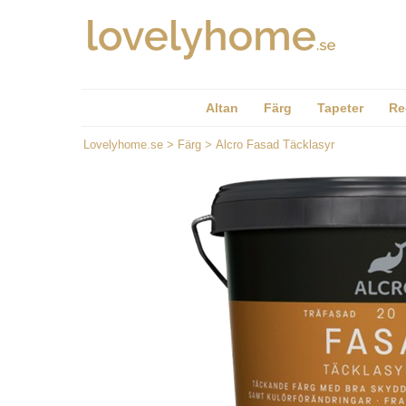
Altan
Färg
Tapeter
Re
Lovelyhome.se
>
Färg
>
Alcro Fasad Täcklasyr