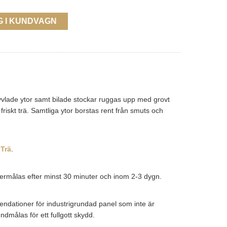
G I KUNDVAGN
yvlade ytor samt bilade stockar ruggas upp med grovt
riskt trä. Samtliga ytor borstas rent från smuts och
 Trä
.
övermålas efter minst 30 minuter och inom 2-3 dygn.
dationer för industrigrundad panel som inte är
dmålas för ett fullgott skydd.