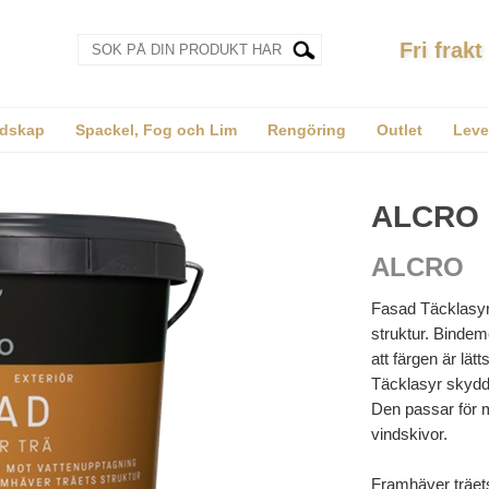
Fri frakt
dskap
Spackel, Fog och Lim
Rengöring
Outlet
Leve
ALCRO
ALCRO
Fasad Täcklasyr
struktur. Bindem
att färgen är lät
Täcklasyr skydda
Den passar för m
vindskivor.
Framhäver träets