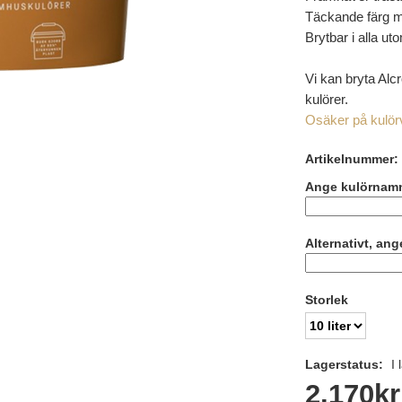
Täckande färg m
Brytbar i alla u
Vi kan bryta Alc
kulörer.
Osäker på kulörva
Artikelnummer:
Ange kulörnam
Alternativt, an
Storlek
Lagerstatus:
I 
2.170
kr