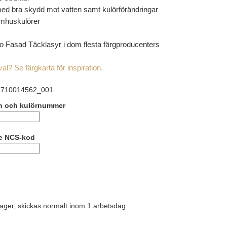
ed bra skydd mot vatten samt kulörförändringar
tomhuskulörer
ro Fasad Täcklasyr i dom flesta färgproducenters
l? Se färgkarta för inspiration.
710014562_001
n och kulörnummer
ge NCS-kod
lager, skickas normalt inom 1 arbetsdag.