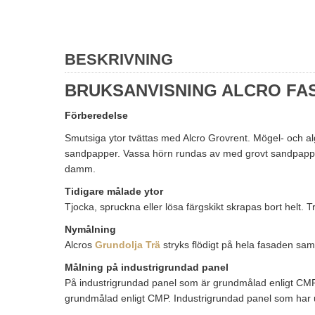
BESKRIVNING
BRUKSANVISNING ALCRO FA
Förberedelse
Smutsiga ytor tvättas med Alcro Grovrent. Mögel- och a
sandpapper. Vassa hörn rundas av med grovt sandpapper. G
damm.
Tidigare målade ytor
Tjocka, spruckna eller lösa färgskikt skrapas bort helt. 
Nymålning
Alcros
Grundolja Trä
stryks flödigt på hela fasaden sam
Målning på industrigrundad panel
På industrigrundad panel som är grundmålad enligt CM
grundmålad enligt CMP. Industrigrundad panel som har ut