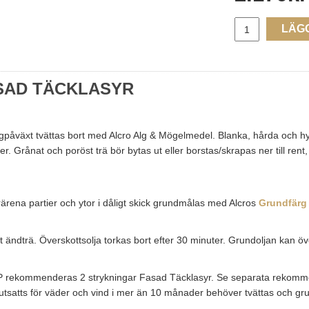
LÄG
SAD TÄCKLASYR
lgpåväxt tvättas bort med Alcro Alg & Mögelmedel. Blanka, hårda och h
rånat och poröst trä bör bytas ut eller borstas/skrapas ner till rent, f
Trärena partier och ytor i dåligt skick grundmålas med Alcros
Grundfärg
t ändträ. Överskottsolja torkas bort efter 30 minuter. Grundoljan kan 
P rekommenderas 2 strykningar Fasad Täcklasyr. Se separata rekommen
satts för väder och vind i mer än 10 månader behöver tvättas och grun