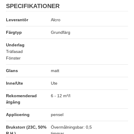
SPECIFIKATIONER
Leverantör
Alcro
Färgtyp
Grundfärg
Underlag
Träfasad
Fönster
Glans
matt
Inne/Ute
Ute
Rekomenderad
6 - 12 m²/l
åtgång
Applicering
pensel
Brukstorr (23C, 50%
Övermålningsbar: 0,5
R.H.)
timmar