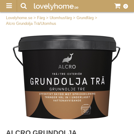
0
Lovelyhome.se
>
Färg
>
Utomhusfärg
>
Grundfärg
>
Alcro Grundolja Trä/Utomhus
ALCRO GRUNDOLJA