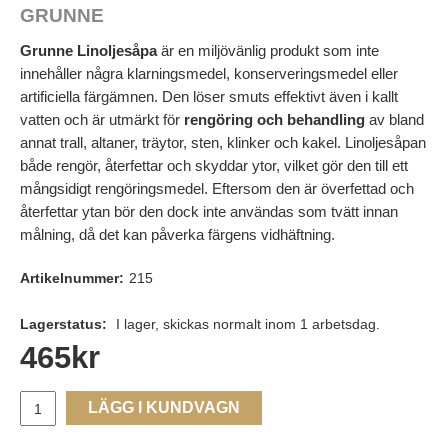
GRUNNE
Grunne Linoljesåpa
är en miljövänlig produkt som inte
innehåller några klarningsmedel, konserveringsmedel eller
artificiella färgämnen. Den löser smuts effektivt även i kallt
vatten och är utmärkt för
rengöring och behandling
av bland
annat trall, altaner, träytor, sten, klinker och kakel. Linoljesåpan
både rengör, återfettar och skyddar ytor, vilket gör den till ett
mångsidigt rengöringsmedel. Eftersom den är överfettad och
återfettar ytan bör den dock inte användas som tvätt innan
målning, då det kan påverka färgens vidhäftning.
Artikelnummer:
215
Lagerstatus:
I lager, skickas normalt inom 1 arbetsdag.
465
kr
LÄGG I KUNDVAGN