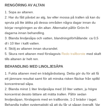
RENGÖRING AV ALTAN
1. Sopa av altanen.
2. Har du fått påväxt av alg, lav eller mossa på trallen så kan du
spruta på lite ättika på dessa områden några dagar innan du
börjar rengöringen av din altan. Alternativt påför Grön-fri
dagarna innan behandling.
3. Blanda linoljesåpa och vatten, blandningsförhållande: ca 0,5
dl i 10 liter i kallt vatten.
4. Skölj av altanen innan skurandet.
5. Skura rent altanen med förslagsvis
Redo trallborste
med skaft
tills altanen är helt ren.
BEHANDLING MED LINOLJESÅPA
1. Fukta altanen med en trädgårdsslang. Detta gör du för att få
ett jämnare resultat samt för att minska risken fläckar från spilld
koncentrerad såpa.
2. Blanda minst 1 liter linoljesåpa med 10 liter vatten, ju högre
koncentrat dessto lättare att mätta trallen. Påför sedan
linoljesåpan, förslagsvis med en trallborste, 1-2 brädor i taget.
Behandla trallen systematiskt så att du får ut såpan överallt. Var