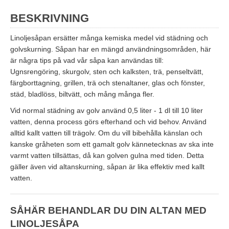
BESKRIVNING
Linoljesåpan ersätter många kemiska medel vid städning och
golvskurning. Såpan har en mängd användningsområden, här
är några tips på vad vår såpa kan användas till:
Ugnsrengöring, skurgolv, sten och kalksten, trä, penseltvätt,
färgborttagning, grillen, trä och stenaltaner, glas och fönster,
städ, bladlöss, biltvätt, och mång många fler.
Vid normal städning av golv använd 0,5 liter - 1 dl till 10 liter
vatten, denna process görs efterhand och vid behov. Använd
alltid kallt vatten till trägolv. Om du vill bibehålla känslan och
kanske gråheten som ett gamalt golv kännetecknas av ska inte
varmt vatten tillsättas, då kan golven gulna med tiden. Detta
gäller även vid altanskurning, såpan är lika effektiv med kallt
vatten.
SÅHÄR BEHANDLAR DU DIN ALTAN MED
LINOLJESÅPA