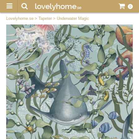
0
Lovelyhome.se
>
Tapeter
>
Underwater Magic