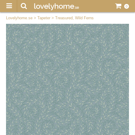
0
Lovelyhome.se
>
Tapeter
>
Treasured, Wild Ferns