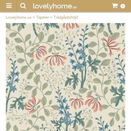
0
Lovelyhome.se
>
Tapeter
>
Trädgårdsfröjd