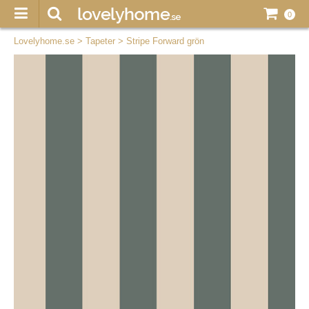
0
Lovelyhome.se
>
Tapeter
>
Stripe Forward grön