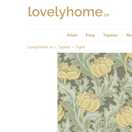
Altan
Färg
Tapeter
Re
Lovelyhome.se
>
Tapeter
>
Sigrid