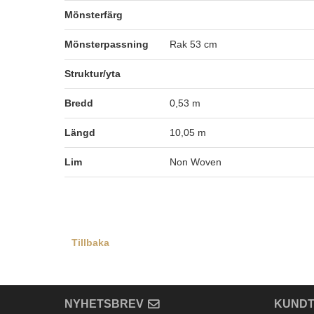
Mönsterfärg
Mönsterpassning
Rak 53 cm
Struktur/yta
Bredd
0,53 m
Längd
10,05 m
Lim
Non Woven
Tillbaka
NYHETSBREV
KUNDT