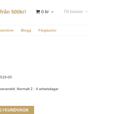
 från 500kr!
0 kr
Till kassan
Logga in
rantörer
Blogg
Färgkartor
519-03
veranstid: Normalt 2 - 4 arbetsdagar
G I KUNDVAGN