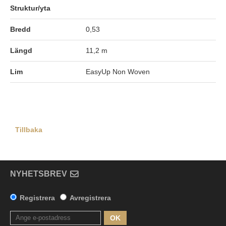
Struktur/yta
Bredd
0,53
Längd
11,2 m
Lim
EasyUp Non Woven
Tillbaka
NYHETSBREV
Registrera
Avregistrera
OK