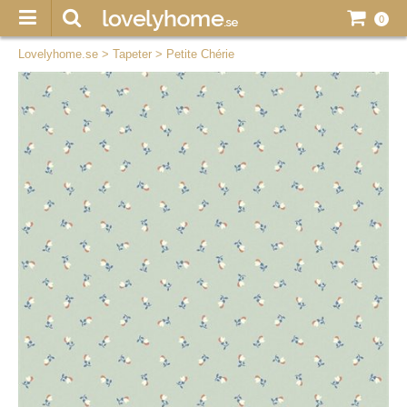
0
Lovelyhome.se
>
Tapeter
>
Petite Chérie