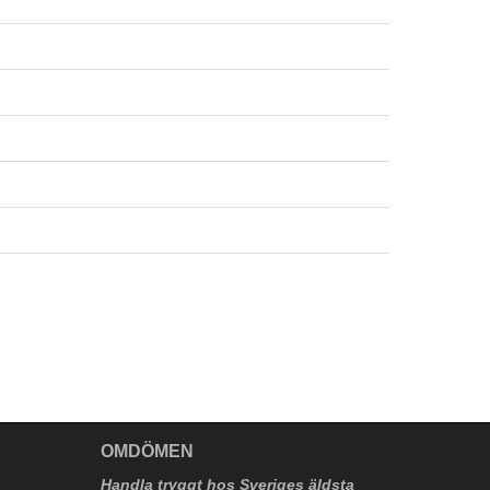
V
OMDÖMEN
Handla tryggt hos Sveriges äldsta