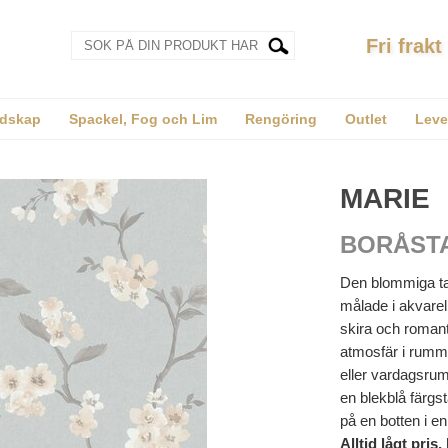
Fri frakt
dskap
Spackel, Fog och Lim
Rengöring
Outlet
Leve
MARIE
BORÅST
Den blommiga ta
målade i akvarel
skira och roman
atmosfär i rumme
eller vardagsru
en blekblå färgst
på en botten i e
Alltid lågt pri