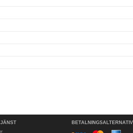
JÄNST
BETALNINGSALTERNATI
or