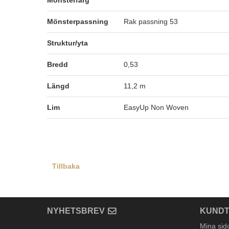
Mönsterfärg
Mönsterpassning
Rak passning 53
Struktur/yta
Bredd
0,53
Längd
11,2 m
Lim
EasyUp Non Woven
Tillbaka
NYHETSBREV
KUNDT
Mina sid