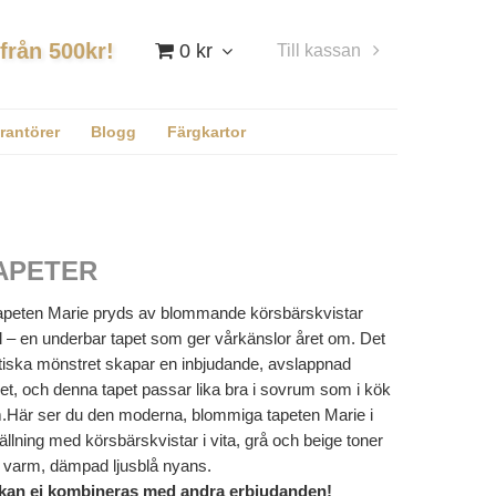
 från 500kr!
0 kr
Till kassan
Logga in
rantörer
Blogg
Färgkartor
APETER
peten Marie pryds av blommande körsbärskvistar
l – en underbar tapet som ger vårkänslor året om. Det
tiska mönstret skapar en inbjudande, avslappnad
t, och denna tapet passar lika bra i sovrum som i kök
m.Här ser du den moderna, blommiga tapeten Marie i
ällning med körsbärskvistar i vita, grå och beige toner
n varm, dämpad ljusblå nyans.
s, kan ej kombineras med andra erbjudanden!