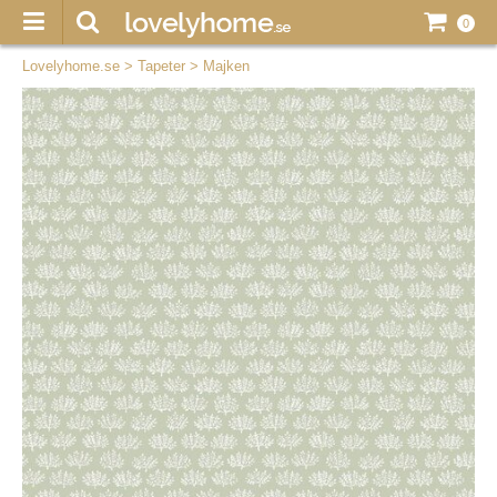
0
Lovelyhome.se
>
Tapeter
>
Majken