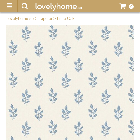
0
Lovelyhome.se
>
Tapeter
>
Little Oak