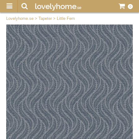
0
Lovelyhome.se
>
Tapeter
>
Little Fern