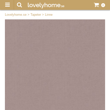
0
Lovelyhome.se
>
Tapeter
>
Linne