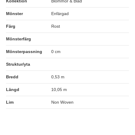
Kollektion
Blommor & Blad
Mönster
Enfärgad
Färg
Rost
Mönsterfärg
Mönsterpassning
0 cm
Struktur/yta
Bredd
0,53 m
Längd
10,05 m
Lim
Non Woven