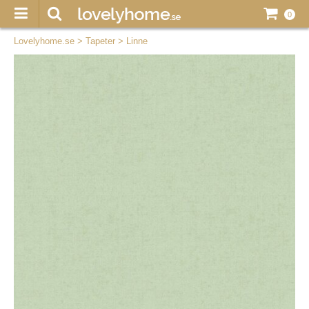
0
Lovelyhome.se
>
Tapeter
>
Linne