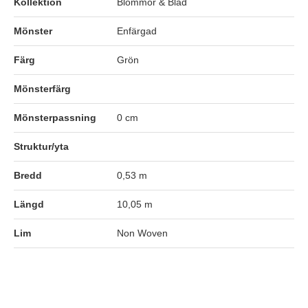
Kollektion
Blommor & Blad
Mönster
Enfärgad
Färg
Grön
Mönsterfärg
Mönsterpassning
0 cm
Struktur/yta
Bredd
0,53 m
Längd
10,05 m
Lim
Non Woven