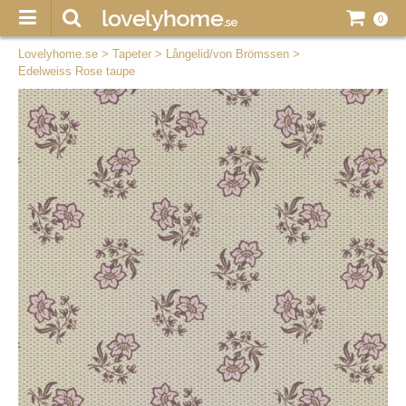
0
Lovelyhome.se
>
Tapeter
>
Långelid/von Brömssen
>
Edelweiss Rose taupe