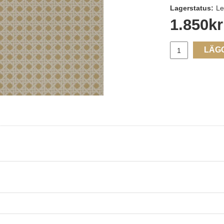
Lagerstatus:
Le
1.850
kr
LÄG