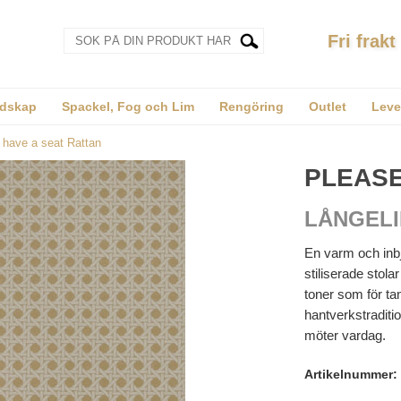
Fri frakt
dskap
Spackel, Fog och Lim
Rengöring
Outlet
Leve
 have a seat Rattan
PLEASE
LÅNGELI
En varm och inb
stiliserade stola
toner som för tan
hantverkstraditio
möter vardag.
Artikelnummer: