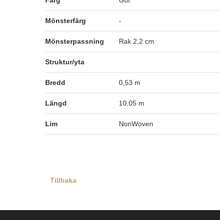
Färg
Gul
Mönsterfärg
-
Mönsterpassning
Rak 2,2 cm
Struktur/yta
Bredd
0,53 m
Längd
10,05 m
Lim
NonWoven
Tillbaka