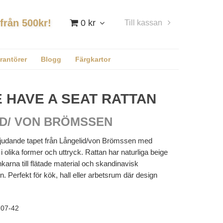
 från 500kr!
0 kr
Till kassan
Logga in
rantörer
Blogg
Färgkartor
 HAVE A SEAT RATTAN
D/ VON BRÖMSSEN
judande tapet från Långelid/von Brömssen med
r i olika former och uttryck. Rattan har naturliga beige
karna till flätade material och skandinavisk
n. Perfekt för kök, hall eller arbetsrum där design
07-42