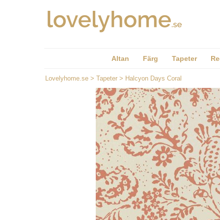
Altan
Färg
Tapeter
Re
Lovelyhome.se
>
Tapeter
>
Halcyon Days Coral