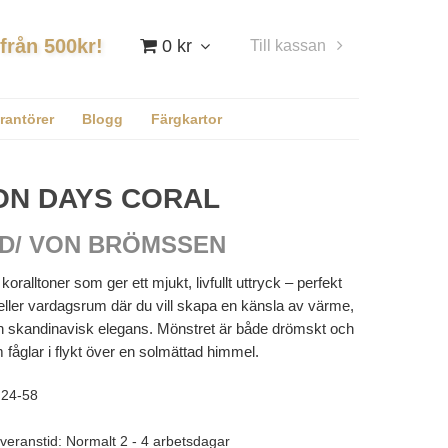
 från 500kr!
0 kr
Till kassan
Logga in
rantörer
Blogg
Färgkartor
ON DAYS CORAL
D/ VON BRÖMSSEN
oralltoner som ger ett mjukt, livfullt uttryck – perfekt
 eller vardagsrum där du vill skapa en känsla av värme,
och skandinavisk elegans. Mönstret är både drömskt och
 fåglar i flykt över en solmättad himmel.
24-58
veranstid: Normalt 2 - 4 arbetsdagar