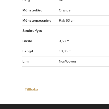
Färg
Vit
Mönsterfärg
Orange
Mönsterpassning
Rak 53 cm
Struktur/yta
Bredd
0,53 m
Längd
10,05 m
Lim
NonWoven
Tillbaka