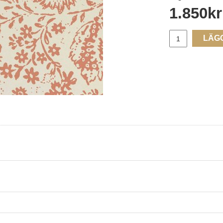
1.850
kr
LÄG