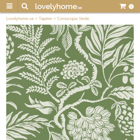
0
Lovelyhome.se
>
Tapeter
>
Cornucopia Verde