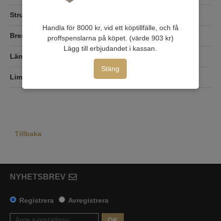
Struktur/yta
Handla för 8000 kr, vid ett köptillfälle, och få
Bredd
proffspenslarna på köpet. (värde 903 kr)
Lägg till erbjudandet i kassan.
Längd
10,05 m
Stäng
Lim
NonWoven
Tillbaka
NYHETSBREV
Registrera
Avregistrera
OK