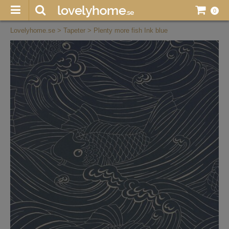
0
Lovelyhome.se
>
Tapeter
>
Plenty more fish Ink blue