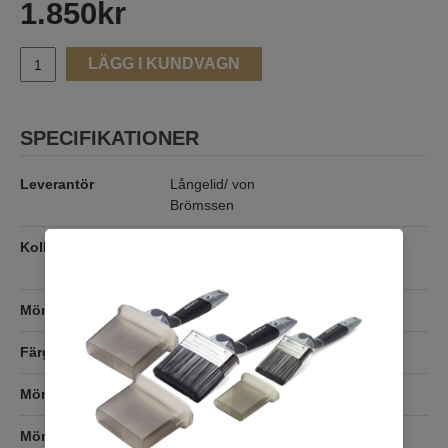
1.850
kr
LÄGG I KUNDVAGN
SPECIFIKATIONER
Leverantör
Långelid/ von
Brömssen
Kollektion
Långelid/von Brömssen
Vol 2
Mönster
Fisk
Färg
Blå
Mönsterfärg
Vit
Mönsterpassning
Förskjuten 64 cm